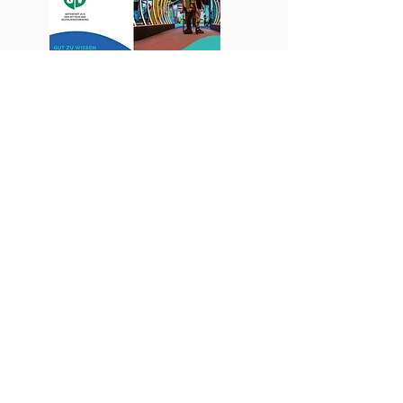
Konzept Inhalte
Briefing Fotograf
Textproduktion
Abwicklung Grafik und Druck
Referenzen
Kundenstimmen
Bewertungen der Arbeitsweise lesen
Sie bitte bei
Google
.
© 2026 Mag. Aleksandra Walter /
AGB